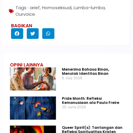
Tags :
arief
,
Homoseksual
,
Lumba-lumba
,
Ourvoice
BAGIKAN
OPINI LAINNYA
Menerima Bahasa Binan,
Menolak Identitas Binan
6 July 2026
Pride Month: Refleksi
Kemanusiaan ala Paulo Freire
25 June 2026
Queer Spirit(s): Tantangan dan
Refleksi Spiritualitas Kristen