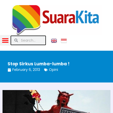
Stop Sirkus Lumba-lumba !
February 6, 2013
Opini