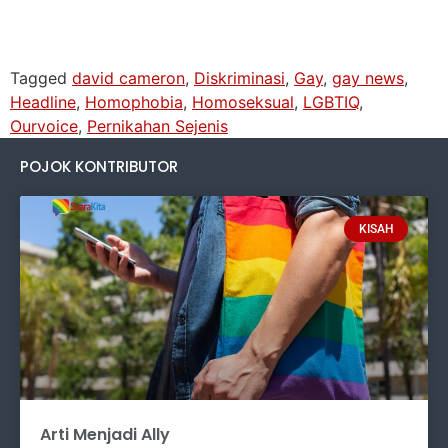
Tagged
david cameron
,
Diskriminasi
,
Gay
,
gay news
,
Headline
,
Homophobia
,
Homoseksual
,
LGBTIQ
,
Ourvoice
,
Pernikahan Sejenis
POJOK KONTRIBUTOR
KISAH
Arti Menjadi Ally