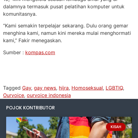
dalamnya termasuk pusat pelatihan komputer untuk
komunitasnya.
“Kami semakin terpelajar sekarang. Dulu orang gemar
menghina kami, namun kini mereka mulai menghormati
kami,” Fakir menegaskan.
Sumber :
kompas.com
Tagged
Gay
,
gay news
,
hijra
,
Homoseksual
,
LGBTIQ
,
Ourvoice
,
ourvoice indonesia
POJOK KONTRIBUTOR
KISAH