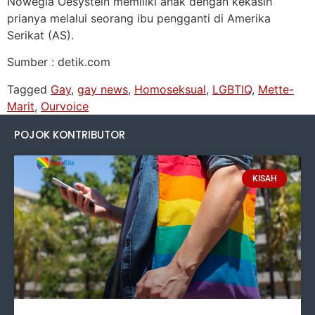
Nowegia Oesystein memiliki anak dengan kekasih
prianya melalui seorang ibu pengganti di Amerika
Serikat (AS).
Sumber : detik.com
Tagged
Gay
,
gay news
,
Homoseksual
,
LGBTIQ
,
Mette-
Marit
,
Ourvoice
POJOK KONTRIBUTOR
KISAH