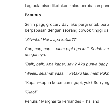
Lagipula bisa dikatakan kalau perubahan pan
Penutup
Senin pagi, grocery day, aku pergi untuk be
berpapasan dengan seorang cowok tinggi dan
“
Silvinho! Hei .. apa kabar??“
Cup, cup, cup … cium pipi tiga kali. Sudah l
dengannya.
“Baik, baik. Apa kabar, say ? Aku punya baby
“Weeii.. selamat yaaa…“ kataku lalu memeluk
“Kapan–kapan ketemuan ngopi, yuk? Sorry ngga
“Ciao!“
Penulis : Margharita Fernandes -Thaliand