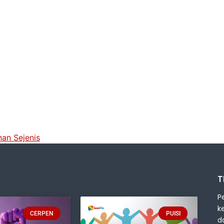
han Sejenis
T
P
k
CERPEN
PUISI
d