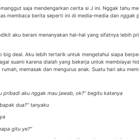
manggut saja mendengarkan cerita si J ini. Nggak tahu me
atas membaca berita seperti ini di media–media dan
nggak
p
edikit aku berani menanyakan hal–hal yang sifatnya lebih p
no big deal. Aku lebih tertarik untuk mengetahui siapa ber
bagai suami karena dialah yang bekerja untuk membiayai h
 di rumah, memasak dan mengurus anak. Suatu hari aku memb
lu pribadi aku nggak mau jawab, ok?“ begitu katanya
a bapak dua?“ tanyaku
nya
apa gitu ye?“