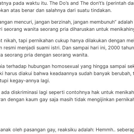
nya pada waktu itu. The Do’s and The don’t’s (perintah da
an atas benar dan salahnya dari suatu tindakan.
“Jangan mencuri, jangan berzinah, jangan membunuh” adalah
i seorang wanita seorang pria diharuskan untuk menikahiny
rat nikah, tapi pernikahan cukup hanya dilakukan dengan m
esmi menjadi suami istri. Dan sampai hari ini, 2000 tahun
ra seorang pria dengan seorang wanita.
nia terhadap hubungan homosexual yang hingga sampai se
ki harus diakui bahwa keadaannya sudah banyak berubah, t
upi kegay-annya lagi.
 ada diskriminasi lagi seperti contohnya hak untuk menika
eran dengan kaum gay saja masih tidak mengijinkan pernikah
anak oleh pasangan gay, reaksiku adalah: Hemmh.. seberap