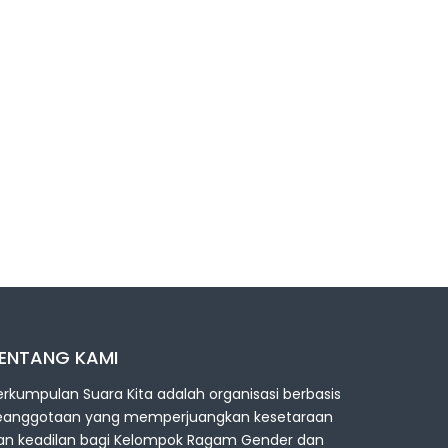
ENTANG KAMI
erkumpulan Suara Kita adalah organisasi berbasis
eanggotaan yang memperjuangkan kesetaraan
an keadilan bagi Kelompok Ragam Gender dan