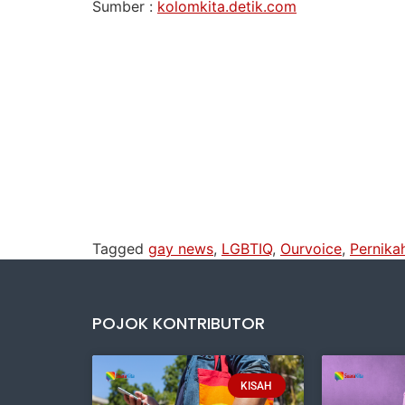
Sumber :
kolomkita.detik.com
Tagged
gay news
,
LGBTIQ
,
Ourvoice
,
Pernika
POJOK KONTRIBUTOR
KISAH