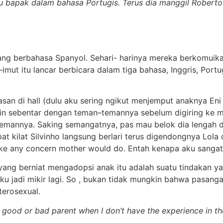
u bapak dalam bahasa Portugis. Terus dia manggil Roberto “p
ang berbahasa Spanyol. Sehari- harinya mereka berkomuikas
ut itu lancar berbicara dalam tiga bahasa, Inggris, Portugi
san di hall (dulu aku sering ngikut menjemput anaknya Eni 
 sebentar dengan teman–temannya sebelum digiring ke mob
temannya. Saking semangatnya, pas mau belok dia lengah d
at kilat Silvinho langsung berlari terus digendongnya Lol
ike any concern mother would do. Entah kenapa aku sangat 
ng berniat mengadopsi anak itu adalah suatu tindakan yan
 aku jadi mikir lagi. So , bukan tidak mungkin bahwa pasang
terosexual.
 good or bad parent when I don’t have the experience in th