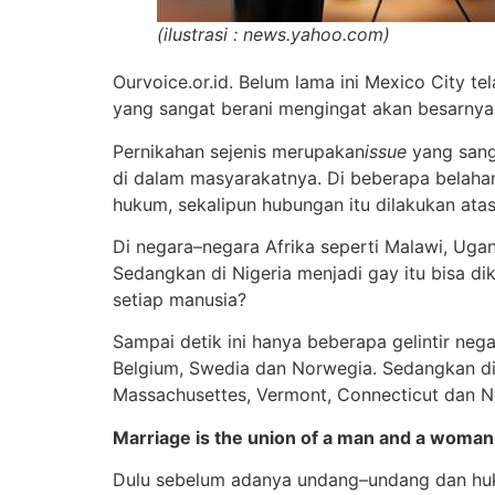
(ilustrasi : news.yahoo.com)
Ourvoice.or.id. Belum lama ini Mexico City t
yang sangat berani mengingat akan besarnya
Pernikahan sejenis merupakan
issue
yang sang
di dalam masyarakatnya. Di beberapa belahan
hukum, sekalipun hubungan itu dilakukan ata
Di negara–negara Afrika seperti Malawi, Ug
Sedangkan di Nigeria menjadi gay itu bisa d
setiap manusia?
Sampai detik ini hanya beberapa gelintir neg
Belgium, Swedia dan Norwegia. Sedangkan di
Massachusettes, Vermont, Connecticut dan 
Marriage is the union of a man and a woma
Dulu sebelum adanya undang–undang dan hu