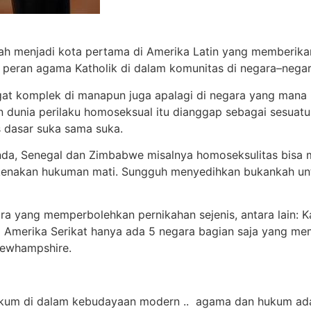
elah menjadi kota pertama di Amerika Latin yang memberikan
 peran agama Katholik di dalam komunitas di negara–negar
at komplek di manapun juga apalagi di negara yang man
 dunia perilaku homoseksual itu dianggap sebagai sesuat
s dasar suka sama suka.
anda, Senegal dan Zimbabwe misalnya homoseksulitas bisa 
ikenakan hukuman mati. Sungguh menyedihkan bukankah unt
ara yang memperbolehkan pernikahan sejenis, antara lain: K
 Amerika Serikat hanya ada 5 negara bagian saja yang me
Newhampshire.
n
kum di dalam kebudayaan modern .. agama dan hukum ad