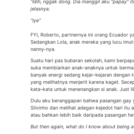
“Idih, nggak dong. Dia manggil aku “papay“ it
jelasnya.
“Iye“
FYI, Roberto, partnernya ini orang Ecuador y
Sedangkan Lola, anak mereka yang lucu imut–im
nanny-nya.
Suatu hari pas bubaran sekolah, kami berpapa
suka membiarkan anak–anaknya untuk bermain
banyak energi sedang kejar–kejaran dengan 
yang melihatnya menjerit karena kaget. Secep
kata–kata untuk menenangkan si anak. Just l
Dulu aku beranggapan bahwa pasangan gay ya
Silvinho dan melihat adegan kejedot hari itu
atau bahkan lebih baik daripada pasangan he
But then again, what do I know about being a