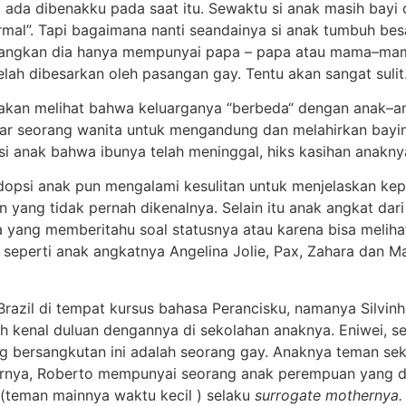
yang ada dibenakku pada saat itu. Sewaktu si anak masih bay
mal”. Tapi bagaimana nanti seandainya si anak tumbuh bes
ngkan dia hanya mempunyai papa – papa atau mama–mama
lah dibesarkan oleh pasangan gay. Tentu akan sangat sulit
a akan melihat bahwa keluarganya “berbeda“ dengan anak–a
r seorang wanita untuk mengandung dan melahirkan bayi
i anak bahwa ibunya telah meninggal, hiks kasihan anakny
psi anak pun mengalami kesulitan untuk menjelaskan kepad
 yang tidak pernah dikenalnya. Selain itu anak angkat dar
 yang memberitahu soal statusnya atau karena bisa melihat
 seperti anak angkatnya Angelina Jolie, Pax, Zahara dan M
azil di tempat kursus bahasa Perancisku, namanya Silvinho. 
h kenal duluan dengannya di sekolahan anaknya. Eniwei, se
 bersangkutan ini adalah seorang gay. Anaknya teman seke
nernya, Roberto mempunyai seorang anak perempuan yang di
 (teman mainnya waktu kecil ) selaku
surrogate mothernya.