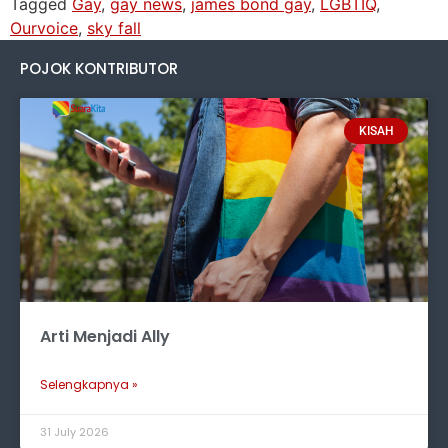
Tagged
Gay
,
gay news
,
james bond gay
,
LGBTIQ
,
Ourvoice
,
sky fall
POJOK KONTRIBUTOR
KISAH
Arti Menjadi Ally
Selengkapnya »
31 July 2026