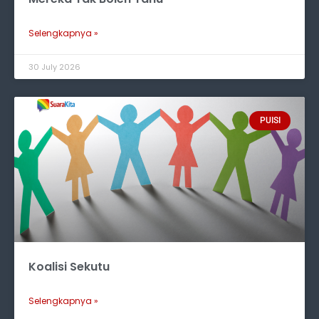
Selengkapnya »
30 July 2026
PUISI
Koalisi Sekutu
Selengkapnya »