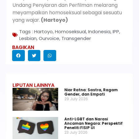
Undang Penyiaran dan Perfilman melarang
meyampaikan homoseksual sebagai sesuatu
yang wajar.
(Hartoyo)
Tags :
Hartoyo
,
Homoseksual
,
Indonesia
,
IPP
,
Lesbian
,
Ourvoice
,
Transgender
BAGIKAN
LIPUTAN LAINNYA
Niar Ratna: Sastra, Ragam
Gender, dan Empati
29 July 2026
Anti-LGBT dan Narasi
Ancaman Negara: Perspektif
Peneliti FISIP UI
23 July 2026