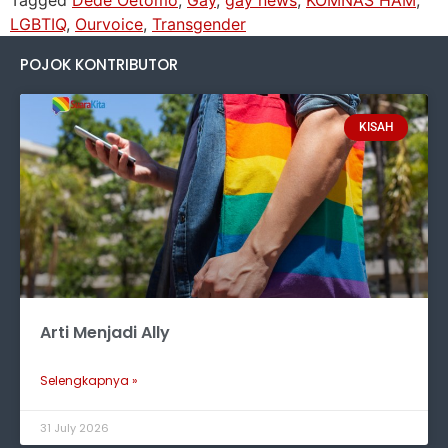
Tagged
Dede Oetomo
,
Gay
,
gay news
,
KOMNAS HAM
,
LGBTIQ
,
Ourvoice
,
Transgender
POJOK KONTRIBUTOR
KISAH
Arti Menjadi Ally
Selengkapnya »
31 July 2026