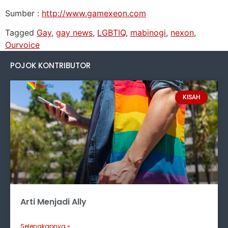
Sumber :
http://www.gamexeon.com
Tagged
Gay
,
gay news
,
LGBTIQ
,
mabinogi
,
nexon
,
Ourvoice
POJOK KONTRIBUTOR
KISAH
Arti Menjadi Ally
Selengkapnya »