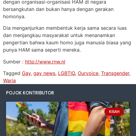
dengan organisasi-organisasi HAM di negara
bersangkutan dan bukan hanya dengan gerakan
homonya.
Dia menganjurkan membentuk kerja sama secara luas
dan menjangkau masyarakat untuk menanamkan
pengertian bahwa kaum homo juga manusia biasa yang
punya HAM sama seperti mereka.
Sumber :
http://www.rnw.nl
Tagged
Gay
,
gay news
,
LGBTIQ
,
Ourvoice
,
Transgender
,
Waria
POJOK KONTRIBUTOR
KISAH