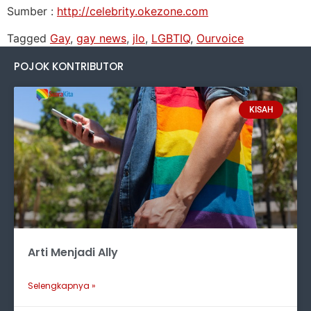
Sumber :
http://celebrity.okezone.com
Tagged
Gay
,
gay news
,
jlo
,
LGBTIQ
,
Ourvoice
POJOK KONTRIBUTOR
KISAH
Arti Menjadi Ally
Selengkapnya »