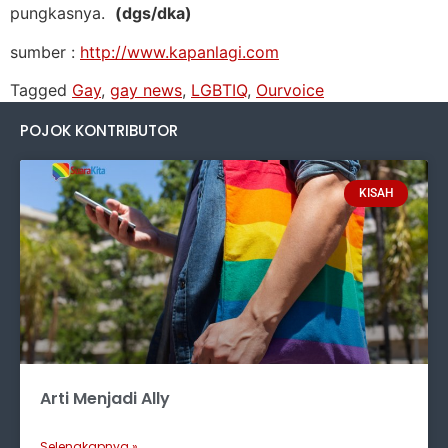
pungkasnya.
(dgs/dka)
sumber :
http://www.kapanlagi.com
Tagged
Gay
,
gay news
,
LGBTIQ
,
Ourvoice
POJOK KONTRIBUTOR
KISAH
Arti Menjadi Ally
Selengkapnya »