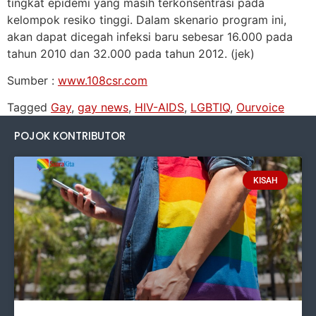
tingkat epidemi yang masih terkonsentrasi pada
kelompok resiko tinggi. Dalam skenario program ini,
akan dapat dicegah infeksi baru sebesar 16.000 pada
tahun 2010 dan 32.000 pada tahun 2012. (jek)
Sumber :
www.108csr.com
Tagged
Gay
,
gay news
,
HIV-AIDS
,
LGBTIQ
,
Ourvoice
POJOK KONTRIBUTOR
KISAH