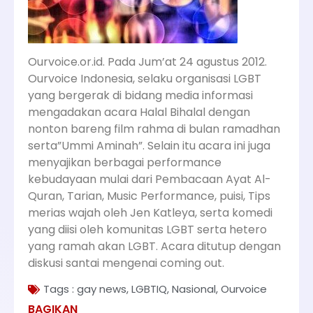
Ourvoice.or.id. Pada Jum’at 24 agustus 2012.
Ourvoice Indonesia, selaku organisasi LGBT
yang bergerak di bidang media informasi
mengadakan acara Halal Bihalal dengan
nonton bareng film rahma di bulan ramadhan
serta”Ummi Aminah”. Selain itu acara ini juga
menyajikan berbagai performance
kebudayaan mulai dari Pembacaan Ayat Al-
Quran, Tarian, Music Performance, puisi, Tips
merias wajah oleh Jen Katleya, serta komedi
yang diisi oleh komunitas LGBT serta hetero
yang ramah akan LGBT. Acara ditutup dengan
diskusi santai mengenai coming out.
Tags :
gay news
,
LGBTIQ
,
Nasional
,
Ourvoice
BAGIKAN