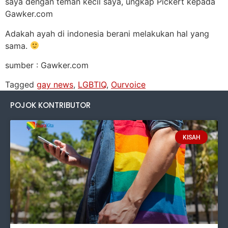
saya dengan teman kecil saya, ungkap Pickert kepada
Gawker.com
Adakah ayah di indonesia berani melakukan hal yang
sama.
sumber : Gawker.com
Tagged
gay news
,
LGBTIQ
,
Ourvoice
POJOK KONTRIBUTOR
KISAH