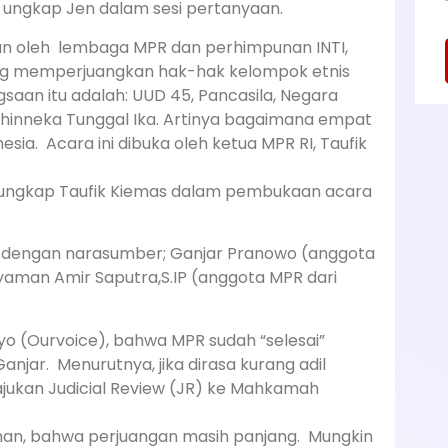
 ungkap Jen dalam sesi pertanyaan.
akan oleh lembaga MPR dan perhimpunan INTI,
yang memperjuangkan hak-hak kelompok etnis
gsaan itu adalah: UUD 45, Pancasila, Negara
Bhinneka Tunggal Ika. Artinya bagaimana empat
esia. Acara ini dibuka oleh ketua MPR RI, Taufik
i, ungkap Taufik Kiemas dalam pembukaan acara
ik dengan narasumber; Ganjar Pranowo (anggota
iyaman Amir Saputra,S.IP (anggota MPR dari
o (Ourvoice), bahwa MPR sudah “selesai”
njar. Menurutnya, jika dirasa kurang adil
ajukan Judicial Review (JR) ke Mahkamah
man, bahwa perjuangan masih panjang. Mungkin