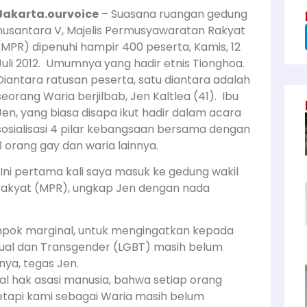
Jakarta.ourvoice
– Suasana ruangan gedung
nusantara V, Majelis Permusyawaratan Rakyat
(MPR) dipenuhi hampir 400 peserta, Kamis, 12
Juli 2012. Umumnya yang hadir etnis Tionghoa.
Diantara ratusan peserta, satu diantara adalah
seorang Waria berjilbab, Jen Kaltlea (41). Ibu
Jen, yang biasa disapa ikut hadir dalam acara
sosialisasi 4 pilar kebangsaan bersama dengan
3 orang gay dan waria lainnya.
“Ini pertama kali saya masuk ke gedung wakil
rakyat (MPR), ungkap Jen dengan nada
ompok marginal, untuk mengingatkan kepada
ual dan Transgender (LGBT) masih belum
ya, tegas Jen.
l hak asasi manusia, bahwa setiap orang
tapi kami sebagai Waria masih belum