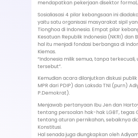
mendapatkan pekerjaan disektor formal,
Sosialiasasi 4 pilar kebangsaan ini diad
yaitu satu organisasi masyarakat sipil 
Tionghoa di Indonesia. Empat pilar keban
Kesatuan Republik Indonesia (NKRI) dan 
hal itu menjadi fondasi berbangsa di Indon
Kiemas.
“Indonesia milik semua, tanpa terkecual
tersebut”.
Kemudian acara dilanjutkan diskusi publ
MPR dari PDIP) dan Laksda TNI (purn) Ad
P.Demokrat).
Menjawab pertanyaan Ibu Jen dan Hartoy
tentang persoalan hak-hak LGBT, tegas Ga
tentang aturan pernikahan, sebaiknya di
Konstitusi.
Hal senada juga diungkapkan oleh Adiya