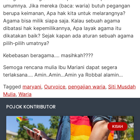
umumnya. Jika mereka (baca: waria) butuh pegangan
berupa keimanan, Apa hak kita untuk melarangnya?
Agama bisa milik siapa saja. Kalau sebuah agama
dibatasi hak kepemilikannya, Apa layak agama itu
dikatakan baik? Sejak kapan ada aturan sebuah agama
pilih-pilih umatnya?
Kebebasan beragama…. masihkah????
Semoga rencana mulia Ibu Mariani dapat segera
terlaksana…. Amin..Amin…Amin ya Robbal alamin…
Tagged
maryani
,
Ourvoice
,
pengajian waria
,
Siti Musdah
Mulia
,
Waria
POJOK KONTRIBUTOR
KISAH