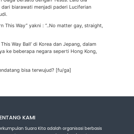
ari biarawati menjadi paderi Luciferian
di.
 This Way” yakni : “..No matter gay, straight,
This Way Ball’ di Korea dan Jepang, dalam
ya ke beberapa negara seperti Hong Kong,
ndatang bisa terwujud? [fu/ga]
ENTANG KAMI
erkumpulan Suara Kita adalah organisasi berbasis