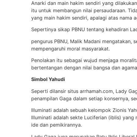
Anarki dan main hakim sendiri yang dilakuk
itu untuk membangun nilai persaudaraan. Tid
yang main hakim sendiri, apalagi atas nama a
Sepertinya sikap PBNU tentang kehadiran Lad
pengurus PBNU, Malik Madani mengatakan, se
mempengaruhi moral masyarakat.
Penolakan itu sebagai wujud menjaga moralit
bertentangan dengan nilai bangsa dan agama
Simbol Yahudi
Seperti dilansir situs arrhamah.com, Lady Ga
penampilan Gaga dalam setiap konsernya, sec
Illuminati adalah sebuah kelompok Zionis Ya
Illuminati adalah sekte Luciferian (iblis) y
ide dan pemikirannya.
Lady Gaga juga merupakan Ratu Iblis Liberal