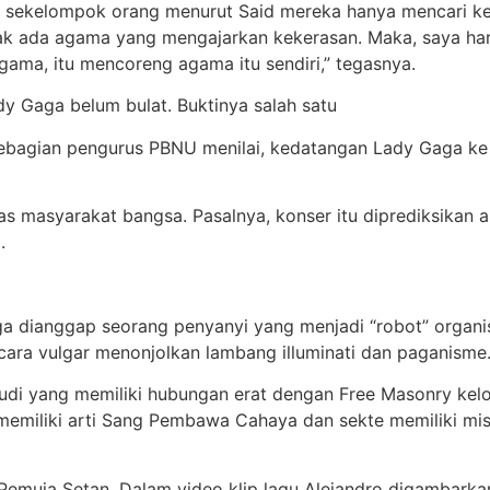
an sekelompok orang menurut Said mereka hanya mencari ke
ak ada agama yang mengajarkan kekerasan. Maka, saya har
gama, itu mencoreng agama itu sendiri,” tegasnya.
y Gaga belum bulat. Buktinya salah satu
bagian pengurus PBNU menilai, kedatangan Lady Gaga ke 
as masyarakat bangsa. Pasalnya, konser itu diprediksikan 
.
ga dianggap seorang penyanyi yang menjadi “robot” organisa
ara vulgar menonjolkan lambang illuminati dan paganisme
hudi yang memiliki hubungan erat dengan Free Masonry kel
ang memiliki arti Sang Pembawa Cahaya dan sekte memiliki m
 Pemuja Setan. Dalam video klip lagu Alejandro digambarka