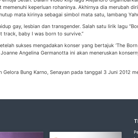
memenuhi keperluan rohaninya. Akhirnya dia merubah diri d
tup mata kirinya sebagai simbol mata satu, lambang Yahu
p gay, lesbian dan transgender. Salah satu lirik lagu “Born
t track, baby I was born to survive.”
Setelah sukses mengadakan konser yang bertajuk ‘The Born 
 Joanne Angelina Germanotta ini akan meneruskan konsern
 Gelora Bung Karno, Senayan pada tanggal 3 Juni 2012 me
T
P