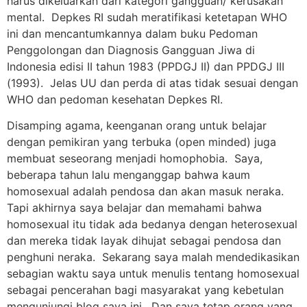
harus dikeluarkan dari kategori gangguan/ kerusakan
mental. Depkes RI sudah meratifikasi ketetapan WHO
ini dan mencantumkannya dalam buku Pedoman
Penggolongan dan Diagnosis Gangguan Jiwa di
Indonesia edisi II tahun 1983 (PPDGJ II) dan PPDGJ III
(1993). Jelas UU dan perda di atas tidak sesuai dengan
WHO dan pedoman kesehatan Depkes RI.
Disamping agama, keenganan orang untuk belajar
dengan pemikiran yang terbuka (open minded) juga
membuat seseorang menjadi homophobia. Saya,
beberapa tahun lalu menganggap bahwa kaum
homosexual adalah pendosa dan akan masuk neraka.
Tapi akhirnya saya belajar dan memahami bahwa
homosexual itu tidak ada bedanya dengan heterosexual
dan mereka tidak layak dihujat sebagai pendosa dan
penghuni neraka. Sekarang saya malah mendedikasikan
sebagian waktu saya untuk menulis tentang homosexual
sebagai pencerahan bagi masyarakat yang kebetulan
mengunjungi blog saya ini. Dan saya tetap orang yang