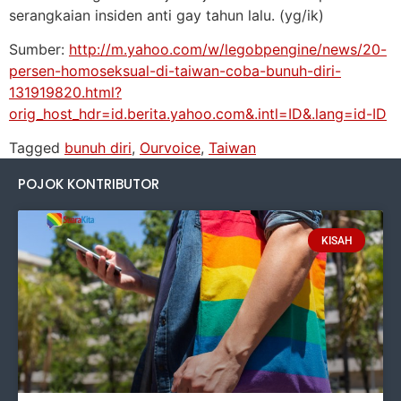
serangkaian insiden anti gay tahun lalu. (yg/ik)
Sumber:
http://m.yahoo.com/w/legobpengine/news/20-
persen-homoseksual-di-taiwan-coba-bunuh-diri-
131919820.html?
orig_host_hdr=id.berita.yahoo.com&.intl=ID&.lang=id-ID
Tagged
bunuh diri
,
Ourvoice
,
Taiwan
POJOK KONTRIBUTOR
KISAH