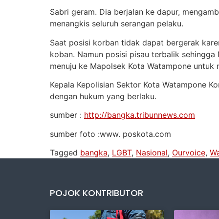
Sabri geram. Dia berjalan ke dapur, mengambi
menangkis seluruh serangan pelaku.
Saat posisi korban tidak dapat bergerak kar
koban. Namun posisi pisau terbalik sehingga
menuju ke Mapolsek Kota Watampone untuk me
Kepala Kepolisian Sektor Kota Watampone Kom
dengan hukum yang berlaku.
sumber :
http://bangka.tribunnews.com
sumber foto :www. poskota.com
Tagged
bangka
,
LGBT
,
Nasional
,
Ourvoice
,
Wa
POJOK KONTRIBUTOR