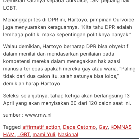
Demikian katanya kepada Ourvoice, LSM pejuang hak
LGBT.
Menanggapi tes di DPR ini, Hartoyo, pimpinan Ourvoice
juga menyuarakan keraguannya. “Kita tahu DPR adalah
lembaga politik, maka kepentingan politiknya banyak.”
Walau demikian, Hartoyo berharap DPR bisa obyektif
dalam menilai dan mendasarkan penilaian pada
kompetensi mereka dalam menegakkan hak azasi
manusia terlepas apakah mereka gay atau waria. “Paling
tidak dari dua calon itu, salah satunya bisa lolos,”
demikian harap Hartoyo.
Seleksi selanjutnya, tahap ketiga akan berlangsung 13
April yang akan menyisakan 60 dari 120 calon saat ini.
sumber : www.rnw.nl
Tagged
affirmatif action
,
Dede Oetomo
,
Gay
,
KOMNAS
HAM
,
LGBT
,
mami Yuli
,
Nasional