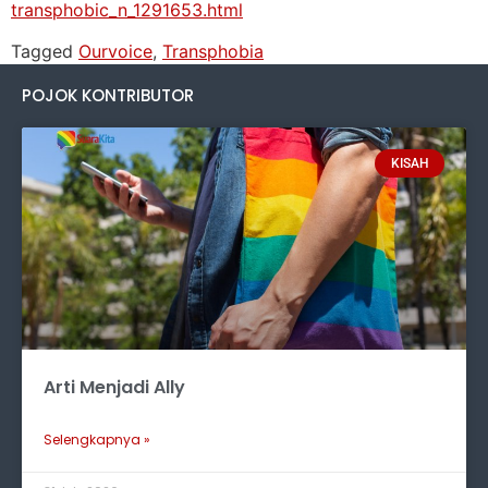
transphobic_n_1291653.html
Tagged
Ourvoice
,
Transphobia
POJOK KONTRIBUTOR
KISAH
Arti Menjadi Ally
Selengkapnya »