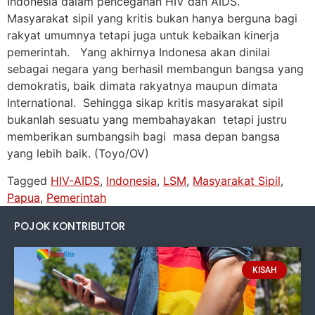
Indonesia dalam pencegahan HIV dan AIDS.
Masyarakat sipil yang kritis bukan hanya berguna bagi
rakyat umumnya tetapi juga untuk kebaikan kinerja
pemerintah. Yang akhirnya Indonesa akan dinilai
sebagai negara yang berhasil membangun bangsa yang
demokratis, baik dimata rakyatnya maupun dimata
International. Sehingga sikap kritis masyarakat sipil
bukanlah sesuatu yang membahayakan tetapi justru
memberikan sumbangsih bagi masa depan bangsa
yang lebih baik. (Toyo/OV)
Tagged
HIV-AIDS
,
Indonesia
,
LSM
,
Masyarakat Sipil
,
Papua
,
Pemerintah
POJOK KONTRIBUTOR
KISAH